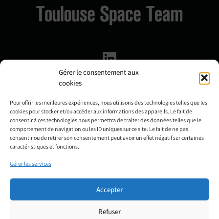
Gérer le consentement aux
cookies
Accueil
Pour offrir les meilleures expériences, nous utilisons des technologies telles que les
A propos de nous
cookies pour stocker et/ou accéder aux informations des appareils. Le fait de
consentir à ces technologies nous permettra de traiter des données telles que le
Notre offre de services
comportement de navigation ou les ID uniques sur ce site. Le fait de ne pas
consentir ou de retirer son consentement peut avoir un effet négatif sur certaines
Actualités
caractéristiques et fonctions.
Contact
Gérer les services
Accepter
Refuser